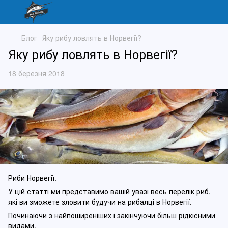
Блог
Яку рибу ловлять в Норвегії?
Яку рибу ловлять в Норвегії?
18 березня 2018
Риби Норвегії.
У цій статті ми представимо вашій увазі весь перелік риб,
які ви зможете зловити будучи на рибалці в Норвегії.
Починаючи з найпоширеніших і закінчуючи більш рідкісними
видами.