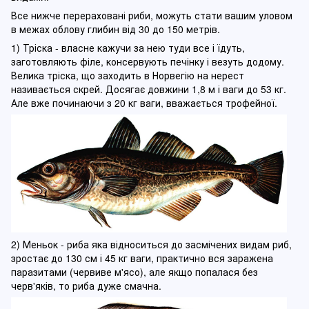
Все нижче перераховані риби, можуть стати вашим уловом
в межах облову глибин від 30 до 150 метрів.
1) Тріска - власне кажучи за нею туди все і їдуть,
заготовляють філе, консервують печінку і везуть додому.
Велика тріска, що заходить в Норвегію на нерест
називається скрей. Досягає довжини 1,8 м і ваги до 53 кг.
Але вже починаючи з 20 кг ваги, вважається трофейної.
2) Меньок - риба яка відноситься до засмічених видам риб,
зростає до 130 см і 45 кг ваги, практично вся заражена
паразитами (червиве м'ясо), але якщо попалася без
черв'яків, то риба дуже смачна.