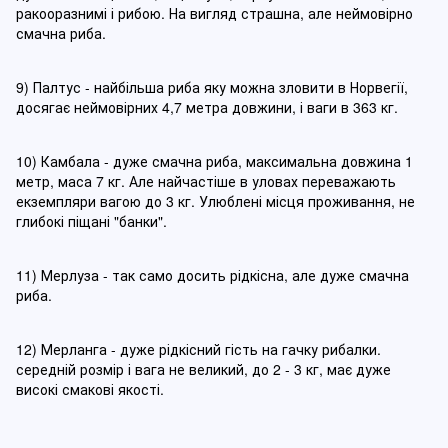
ракооразнимі і рибою. На вигляд страшна, але неймовірно
смачна риба.
9) Палтус - найбільша риба яку можна зловити в Норвегії,
досягає неймовірних 4,7 метра довжини, і ваги в 363 кг.
10) Камбала - дуже смачна риба, максимальна довжина 1
метр, маса 7 кг. Але найчастіше в уловах переважають
екземпляри вагою до 3 кг. Улюблені місця проживання, не
глибокі піщані "банки".
11) Мерлуза - так само досить рідкісна, але дуже смачна
риба.
12) Мерланга - дуже рідкісний гість на гачку рибалки.
середній розмір і вага не великий, до 2 - 3 кг, має дуже
високі смакові якості.