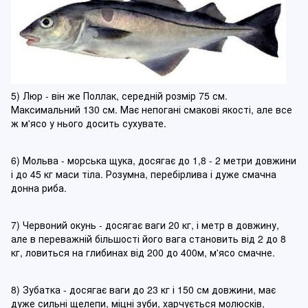
5) Люр - він же Поллак, середній розмір 75 см.
Максимальний 130 см. Має непогані смакові якості, але все
ж м'ясо у нього досить сухувате.
6) Мольва - морська щука, досягає до 1,8 - 2 метри довжини
і до 45 кг маси тіла. Розумна, перебірлива і дуже смачна
донна риба.
7) Червоний окунь - досягає ваги 20 кг, і метр в довжину,
але в переважній більшості його вага становить від 2 до 8
кг, ловиться на глибинах від 200 до 400м, м'ясо смачне.
8) Зубатка - досягає ваги до 23 кг і 150 см довжини, має
дуже сильні щелепи, міцні зуби, харчується молюсків,