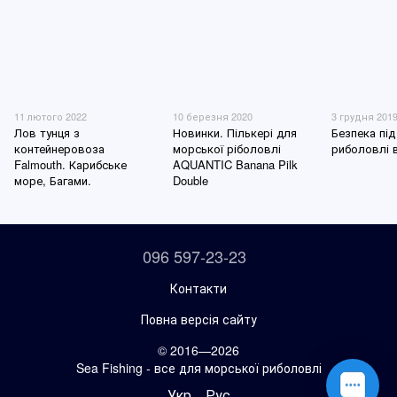
11 лютого 2022
10 березня 2020
3 грудня 201
Лов тунця з
Новинки. Пількері для
Безпека під
контейнеровоза
морської ріболовлі
риболовлі в
Falmouth. Карибське
AQUANTIC Banana Pilk
море, Багами.
Double
096 597-23-23
Контакти
Повна версія сайту
© 2016—2026
Sea Fishing - все для морської риболовлі
Укр
Рус