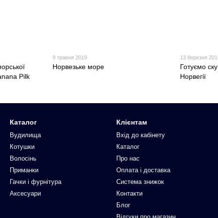
9 травня 2019
13 березня 201
морської
Норвезьке море
Готуємо ску
nana Pilk
Норвегії
Каталог
Клієнтам
Вудилища
Вхід до кабінету
Котушки
Каталог
Волосінь
Про нас
Приманки
Оплата і доставка
Гачки і фурнітура
Система знижок
Аксесуари
Контакти
Блог
Відгуки про магазин