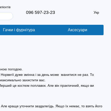
клієнтів
096 597-23-23
Укр
Гачки і фурнітура
Аксесуари
аною погодою.
 Норвегії дуже змінна і за день може манитися не раз. То
 максимально захистити вас.
. Перший це костюм поплавок. Але він практичний, якщо ви
 Але краще уточнити заздалегідь. Якщо їх немає, то взять його