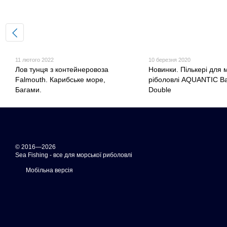
11 лютого 2022
10 березня 2020
Лов тунця з контейнеровоза
Новинки. Пількері для 
Falmouth. Карибське море,
ріболовлі AQUANTIC Ba
Багами.
Double
© 2016—2026
Sea Fishing - все для морської риболовлі
Мобільна версія