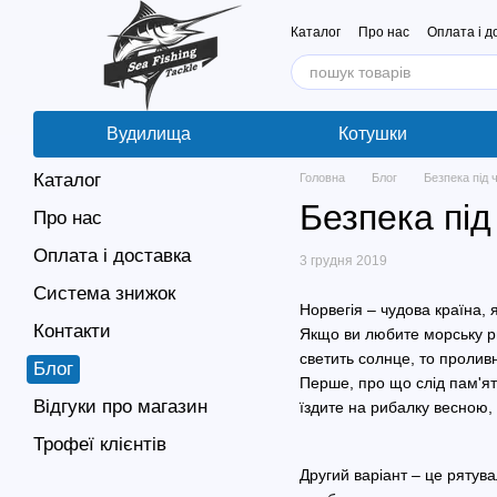
Перейти до основного контенту
Каталог
Про нас
Оплата і д
Вудилища
Котушки
Каталог
Головна
Блог
Безпека під 
Безпека під
Про нас
Оплата і доставка
3 грудня 2019
Система знижок
Норвегія – чудова країна,
Контакти
Якщо ви любите морську риб
светить солнце, то пролив
Блог
Перше, про що слід пам'ята
Відгуки про магазин
їздите на рибалку весною,
Трофеї клієнтів
Другий варіант – це рятув