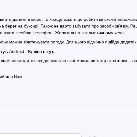
вийти далеко в море, то краще всього це робити кількома екіпажами.
 берег на буксирі. Також не варто забувати про засоби зв'язку. Рації
 взяти з собою і телефон. Желательно в герметичному чехлі.
ну можна відстежувати погоду. Для цього відмінно підійде додаток
 тут
.
Android -
Клікніть тут
.
 відмінною картою за допомогою якої можна вивчити акваторію і за
рийшли Вам.