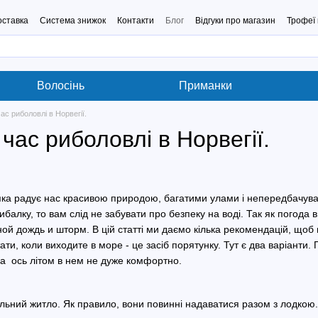
оставка
Система знижок
Контакти
Блог
Відгуки про магазин
Трофеї 
Волосінь
Приманки
час риболовлі в Норвегії.
 час риболовлі в Норвегії.
 яка радує нас красивою природою, багатими улами і непередбачув
алку, то вам слід не забувати про безпеку на воді. Так як погода в
ной дождь и шторм. В цій статті ми даємо кілька рекомендацій, щоб
ти, коли виходите в море - це засіб порятунку. Тут є два варіанти
 а ось літом в нем не дуже комфортно.
альний житло. Як правило, вони повинні надаватися разом з лодкою.