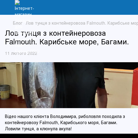
Блог
Лов тунця з контейнеровоза Falmouth. Карибське мор
Лов тунця з контейнеровоза
Falmouth. Карибське море, Багами.
11 лютого 2022
Відео нашого клієнта Володимира, риболовля походила з
контейнеровозу Falmouth, Карибського моря, Багами.
Ловили тунця, а клюнула акула!