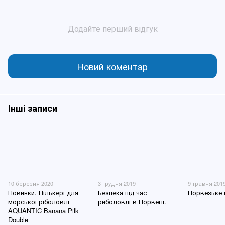
Додайте перший відгук
Новий коментар
Інші записи
10 березня 2020
3 грудня 2019
9 травня 201
Новинки. Пількері для
Безпека під час
Норвезьке
морської ріболовлі
риболовлі в Норвегії.
AQUANTIC Banana Pilk
Double