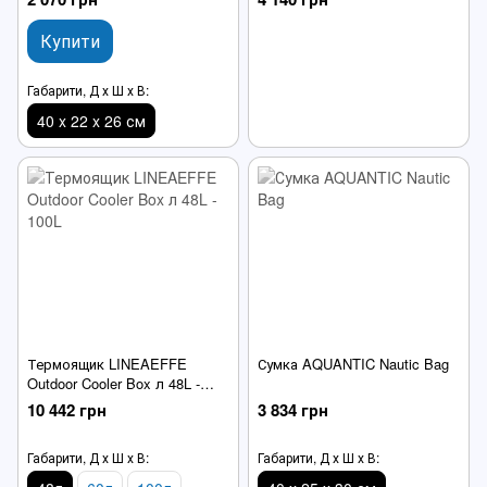
Купити
Габарити, Д х Ш х В:
40 x 22 x 26 см
Термоящик LINEAEFFE
Сумка AQUANTIC Nautic Bag
Outdoor Cooler Box л 48L -
100L
10 442 грн
3 834 грн
Габарити, Д х Ш х В:
Габарити, Д х Ш х В: