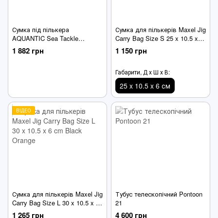
Сумка під пількера
Сумка для пількерів Maxel Jig
AQUANTIC Sea Tackle
Carry Bag Size S 25 x 10.5 x 6
Organizer S
cm Black Orange
1 882 грн
1 150 грн
Габарити, Д х Ш х В:
25 x 10.5 x 6 см
ВІДЕО
Сумка для пількерів Maxel Jig
Тубус телескопічний Pontoon
Carry Bag Size L 30 x 10.5 x 6
21
cm Black Orange
1 265 грн
4 600 грн