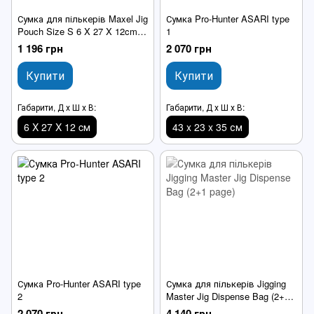
Сумка для пількерів Maxel Jig
Сумка Pro-Hunter ASARI type
Pouch Size S 6 X 27 X 12cm
1
Black Pink
1 196 грн
2 070 грн
Купити
Купити
Габарити, Д х Ш х В:
Габарити, Д х Ш х В:
6 X 27 X 12 cм
43 x 23 x 35 см
Сумка Pro-Hunter ASARI type
Сумка для пількерів Jigging
2
Master Jig Dispense Bag (2+1
page)
2 070 грн
4 140 грн