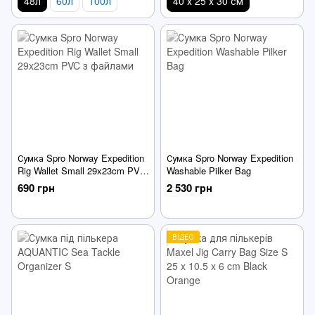
48л
60л
100л
40 х 25 х 30 см
Сумка Spro Norway Expedition
Сумка Spro Norway Expedition
Rig Wallet Small 29x23cm PVC
Washable Pilker Bag
з файлами
690 грн
2 530 грн
ВІДЕО