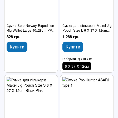
Сумка Spro Norway Expedition
Сумка для пількерів Maxel Jig
Rig Wallet Large 40x28cm PVC
Pouch Size L 6 X 37 X 12cm
з файлами
lack Pink
828 грн
1 288 грн
Купити
Купити
Габарити, Д х Ш х В:
6 X 37 X 12cм