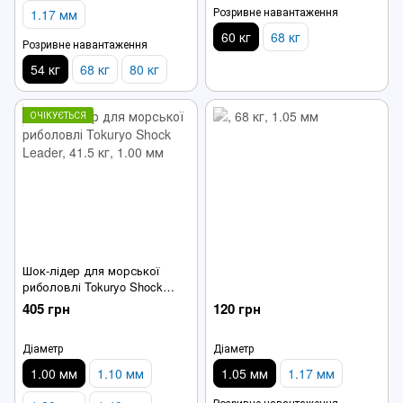
Розривне навантаження
1.17 мм
60 кг
68 кг
Розривне навантаження
54 кг
68 кг
80 кг
ОЧІКУЄТЬСЯ
Шок-лідер для морської
риболовлі Tokuryo Shock
Leader
405 грн
120 грн
Діаметр
Діаметр
1.00 мм
1.10 мм
1.05 мм
1.17 мм
Розривне навантаження