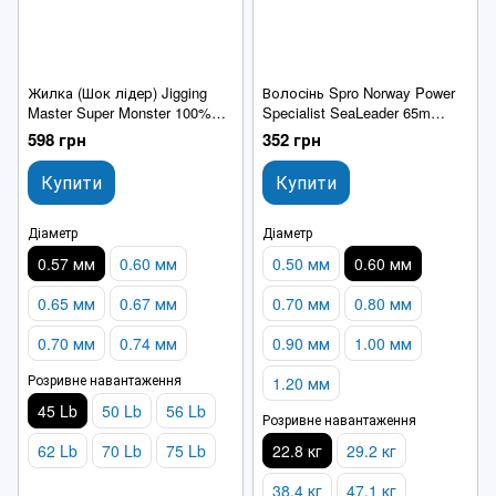
Жилка (Шок лідер) Jigging
Волосінь Spro Norway Power
Master Super Monster 100%
Specialist SeaLeader 65m
Fluorocarbon line 0.57 mm 45
0.60mm 22.8kg
598 грн
352 грн
lbs 50M
Купити
Купити
Діаметр
Діаметр
0.57 мм
0.60 мм
0.50 мм
0.60 мм
0.65 мм
0.67 мм
0.70 мм
0.80 мм
0.70 мм
0.74 мм
0.90 мм
1.00 мм
Розривне навантаження
1.20 мм
45 Lb
50 Lb
56 Lb
Розривне навантаження
62 Lb
70 Lb
75 Lb
22.8 кг
29.2 кг
38.4 кг
47.1 кг