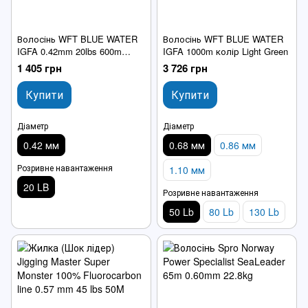
Волосінь WFT BLUE WATER
Волосінь WFT BLUE WATER
IGFA 0.42mm 20lbs 600m
IGFA 1000m колір Light Green
колір Light Green
1 405 грн
3 726 грн
Купити
Купити
Діаметр
Діаметр
0.42 мм
0.68 мм
0.86 мм
Розривне навантаження
1.10 мм
20 LB
Розривне навантаження
50 Lb
80 Lb
130 Lb