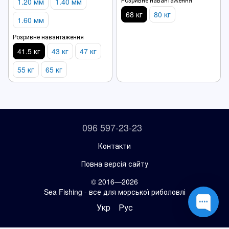
1.20 мм
1.40 мм
68 кг
80 кг
1.60 мм
Розривне навантаження
41.5 кг
43 кг
47 кг
55 кг
65 кг
096 597-23-23
Контакти
Повна версія сайту
© 2016—2026
Sea Fishing - все для морської риболовлі
Укр
Рус