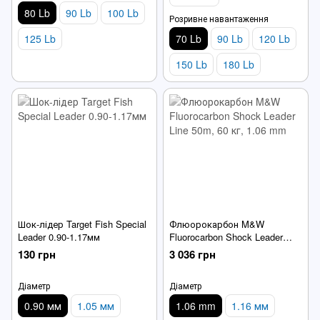
80 Lb
90 Lb
100 Lb
Розривне навантаження
125 Lb
70 Lb
90 Lb
120 Lb
150 Lb
180 Lb
Шок-лідер Target Fish Special
Флюорокарбон M&W
Leader 0.90-1.17мм
Fluorocarbon Shock Leader
Line 50m
130 грн
3 036 грн
Діаметр
Діаметр
0.90 мм
1.05 мм
1.06 mm
1.16 мм