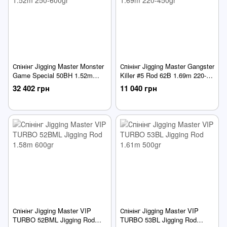
Спінінг Jigging Master Monster
Спінінг Jigging Master Gangster
Game Special 50BH 1.52m
Killer #5 Rod 62B 1.69m 220-
250-600gr
450gr
32 402 грн
11 040 грн
Спінінг Jigging Master VIP
Спінінг Jigging Master VIP
TURBO 52BML Jigging Rod
TURBO 53BL Jigging Rod