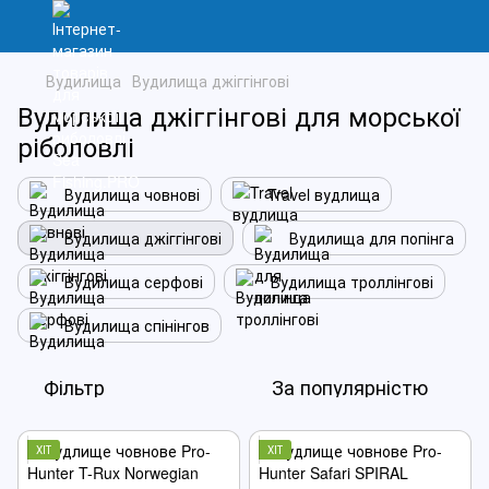
Вудилища
Вудилища джіггінгові
Вудилища джіггінгові для морської
ріболовлі
Вудилища човнові
Travel вудлища
Вудилища джіггінгові
Вудилища для попінга
Вудилища серфові
Вудилища троллінгові
Вудилища спінінгов
Фільтр
За популярністю
ХІТ
ХІТ