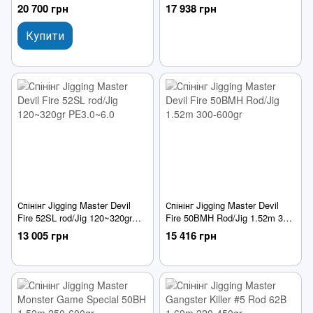
2.10m
200~450gr PE:4-8
20 700 грн
17 938 грн
Купити
Спінінг Jigging Master Devil
Спінінг Jigging Master Devil
Fire 52SL rod/Jig 120~320gr
Fire 50BMH Rod/Jig 1.52m 300-
PE3.0~6.0
600gr
13 005 грн
15 416 грн