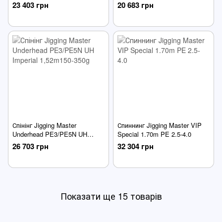
1.58m 600gr
1.61m 500gr
23 403 грн
20 683 грн
Спінінг Jigging Master
Спиннинг Jigging Master VIP
Underhead PE3/PE5N UH
Special 1.70m PE 2.5-4.0
Imperial 1,52m150-350g
26 703 грн
32 304 грн
Показати ще 15 товарів