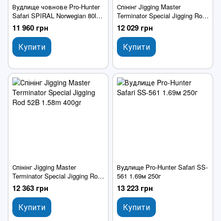
Вудлище човнове Pro-Hunter
Спінінг Jigging Master
Safari SPIRAL Norwegian 80lb
Terminator Special Jigging Rod
1.98м 400-1200г
52B 1.58m 300gr
11 960 грн
12 029 грн
Купити
Купити
Спінінг Jigging Master
Вудлище Pro-Hunter Safari SS-
Terminator Special Jigging Rod
561 1.69м 250г
52B 1.58m 400gr
12 363 грн
13 223 грн
Купити
Купити