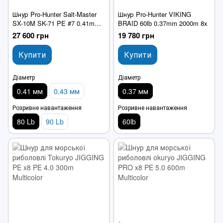
Шнур Pro-Hunter Salt-Master
Шнур Pro-Hunter VIKING
SX-10M SK-71 PE #7 0.41mm
BRAID 60lb 0.37mm 2000m 8x
2000m 80lb 8x
27 600 грн
19 780 грн
Купити
Купити
Діаметр
Діаметр
0.41 мм
0.43 мм
0.37 мм
Розривне навантаження
Розривне навантаження
80 Lb
90 Lb
60lb