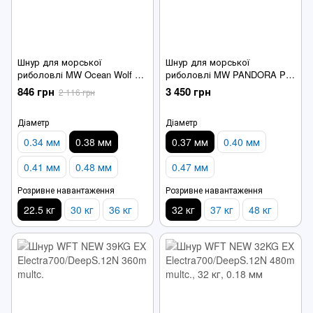
Шнур для морської
Шнур для морської
риболовлі MW Ocean Wolf X8
риболовлі MW PANDORA PE
PE Line Multicolor 300m
Line Multicolor 300m
846 грн
3 450 грн
2 116 грн
Діаметр
Діаметр
0.34 мм
0.38 мм
0.37 мм
0.40 мм
0.41 мм
0.48 мм
0.47 мм
Розривне навантаження
Розривне навантаження
22.5 кг
30 кг
36 кг
32 кг
37 кг
48 кг