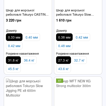
Шнур для морської
Шнур для морської
риболовлі Tokuryo CASTING
риболовлі Tokuryo Slow
PRO x8 PE 5.0 300m Blue
Jigging PE x8 300m Multicolor
3 220 грн
1 610 грн
Діаметр
Діаметр
0.33 мм
0.40 мм
0.38 мм
0.42 мм
0.42 мм
0.48 мм
Розривне навантаження
Розривне навантаження
31.8 кг
36.4 кг
27.3 кг
32.7 кг
45.5 кг
43.6 кг
ХІТ