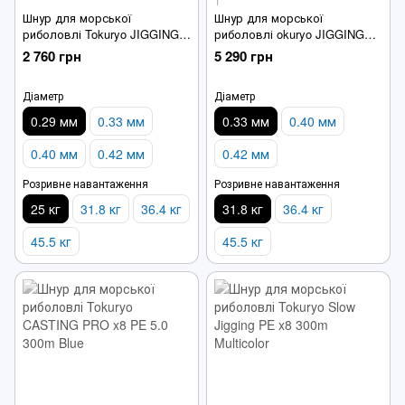
1
Шнур для морської
Шнур для морської
риболовлі Tokuryo JIGGING
риболовлі okuryo JIGGING
PE x8 PE 4.0 300m Multicolor
PRO x8 PE 5.0 600m Multicolor
2 760 грн
5 290 грн
Діаметр
Діаметр
0.29 мм
0.33 мм
0.33 мм
0.40 мм
0.40 мм
0.42 мм
0.42 мм
Розривне навантаження
Розривне навантаження
25 кг
31.8 кг
36.4 кг
31.8 кг
36.4 кг
45.5 кг
45.5 кг