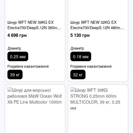
Шнур WFT NEW 39KG EX
Шнур WFT NEW 32KG EX
Electra700/DeepS.12N 360m
Electra700/DeepS.12N 480m
multc.
multc.
4 698 грн
5 130 грн
Діаметр
Діаметр
0.25 мм
0.18 мм
Розривне навантаження
Розривне навантаження
39 кг
32 кг