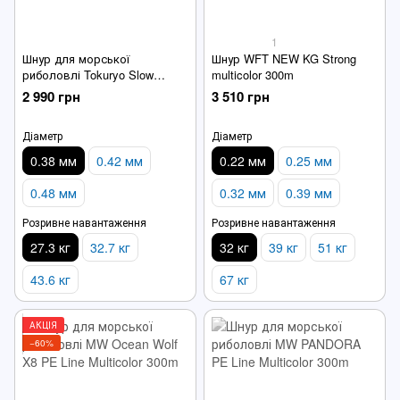
1
Шнур для морської
Шнур WFT NEW KG Strong
риболовлі Tokuryo Slow
multicolor 300m
Jigging PE x8 600m Multicolor
2 990 грн
3 510 грн
Діаметр
Діаметр
0.38 мм
0.42 мм
0.22 мм
0.25 мм
0.48 мм
0.32 мм
0.39 мм
Розривне навантаження
Розривне навантаження
27.3 кг
32.7 кг
32 кг
39 кг
51 кг
43.6 кг
67 кг
АКЦІЯ
−60%