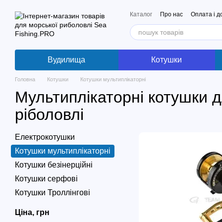
Перейти до основного контенту
Каталог
Про нас
Оплата і д
Вудилища
Котушки
Головна
Котушки
Котушки мультиплікаторні
Мультиплікаторні котушки д
ріболовлі
Електрокотушки
Котушки мультиплікаторні
Котушки безінерційні
Котушки серфові
Котушки Троллінгові
Ціна, грн