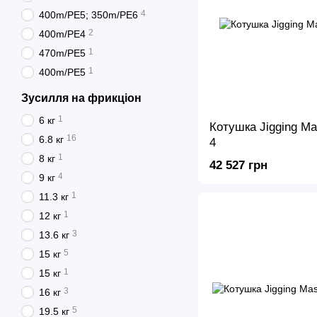
4
400m/PE5; 350m/PE6
2
400m/PE4
1
470m/PE5
1
400m/PE5
Зусилля на фрикціон
1
6 кг
Котушка Jigging Ma
16
6.8 кг
4
1
8 кг
42 527 грн
4
9 кг
1
11.3 кг
1
12 кг
3
13.6 кг
5
15 кг
1
15 кг
3
16 кг
5
19.5 кг