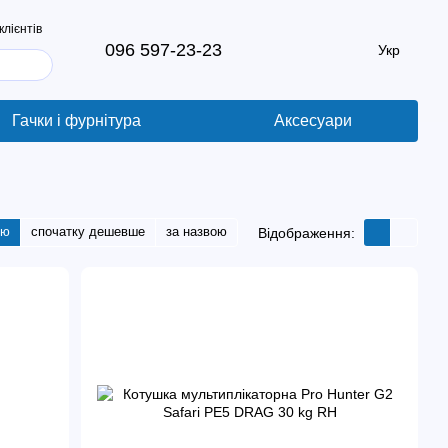
клієнтів
096 597-23-23
Укр
Гачки і фурнітура
Аксесуари
тю
спочатку дешевше
за назвою
Відображення: