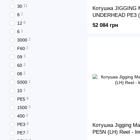
11
30
Котушка JIGGING
2
8
UNDERHEAD PE3 (
6
12
52 084 грн
1
6
2
3000
2
F60
3
09
2
60
2
08
1
5000
1
10
8
PE5
3
1500
2
400
6
PE3
Котушка Jigging Ma
PE5N (LH) Reel - lim
2
PE7