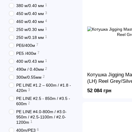
1
380 м/0.40 мм
3
450 м/0.40 мм
4
460 м/0.40 мм
1
250 м/0.30 мм
1
250 м/0.18 мм
7
PE6/400м
7
PE5 /400м
1
400 м/0.43 мм
2
490м / 0.40мм
Котушка Jigging Ma
2
300м/0.55мм
(LH) Reel Grey/Silv
PE LINE #1.2 – 600m / #1.8 -
52 084 грн
3
420m
PE LINE #2.5 - 850m / #3.5 -
2
600m
PE LINE #4.0-800m / #3.0-
950m / #2.5-1100m / #2.0-
1
1200m
6
400m/PE3