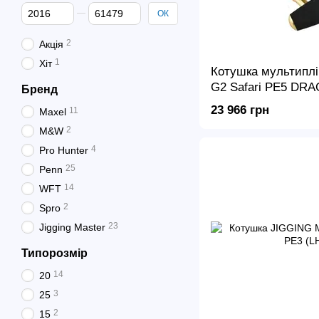
Від Ціна, грн
До Ціна, грн
ОК
2
Акція
1
Хіт
Котушка мультиплі
G2 Safari PE5 DRA
Бренд
23 966 грн
11
Maxel
2
M&W
4
Pro Hunter
25
Penn
14
WFT
2
Spro
23
Jigging Master
Типорозмір
14
20
3
25
2
15