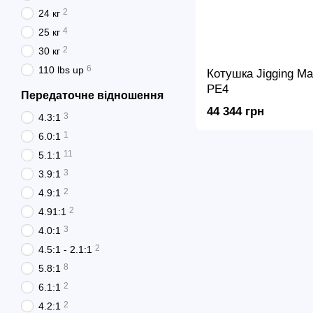
2
24 кг
4
25 кг
2
30 кг
6
110 lbs up
Котушка Jigging M
PE4
Передаточне відношення
44 344 грн
3
4.3:1
1
6.0:1
11
5.1:1
3
3.9:1
2
4.9:1
2
4.91:1
3
4.0:1
2
4.5:1 - 2.1:1
8
5.8:1
2
6.1:1
2
4.2:1