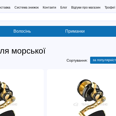
оставка
Система знижок
Контакти
Блог
Відгуки про магазин
Трофеї 
Волосінь
Приманки
ля морської
за популярніс
Сортування: