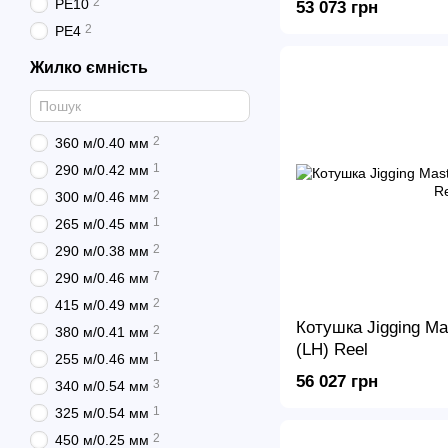
2
PE10
53 073 грн
2
PE4
Жилко ємність
2
360 м/0.40 мм
1
290 м/0.42 мм
2
300 м/0.46 мм
1
265 м/0.45 мм
2
290 м/0.38 мм
7
290 м/0.46 мм
2
415 м/0.49 мм
Котушка Jigging Ma
2
380 м/0.41 мм
(LH) Reel
1
255 м/0.46 мм
56 027 грн
3
340 м/0.54 мм
1
325 м/0.54 мм
2
450 м/0.25 мм