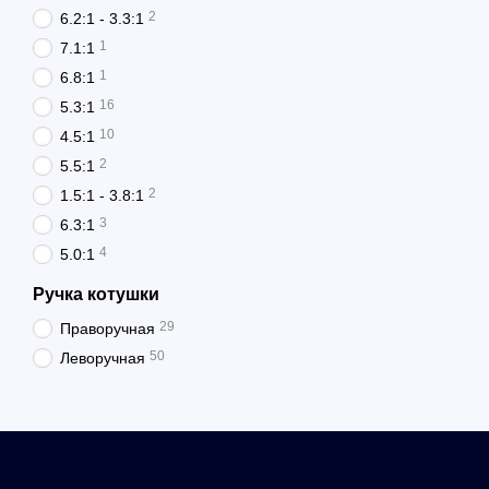
2
6.2:1 - 3.3:1
1
7.1:1
1
6.8:1
16
5.3:1
10
4.5:1
2
5.5:1
2
1.5:1 - 3.8:1
3
6.3:1
4
5.0:1
Ручка котушки
29
Праворучная
50
Леворучная