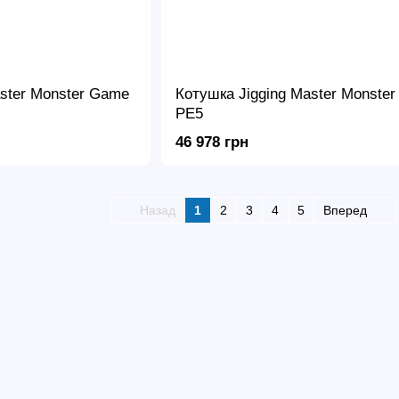
aster Monster Game
Котушка Jigging Master Monste
PE5
46 978 грн
Назад
1
2
3
4
5
Вперед