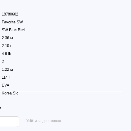
18780602
Favorite SW
SW Blue Bird
2.36 м
2-10 г
4-6 lb
2
1.22 м
114 г
EVA
Korea Sic
р
Увійти за допомогою