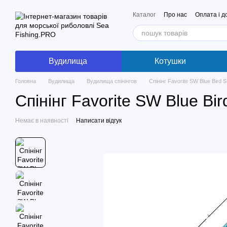
Перейти до основного контенту
Каталог
Про нас
Оплата і д
Вудилища
Котушки
Головна
Вудилища
Вудилища спінінгов
Спінінг Favorite SW Blue Bird
Спінінг Favorite SW Blue Bi
Немає в наявності
Написати відгук