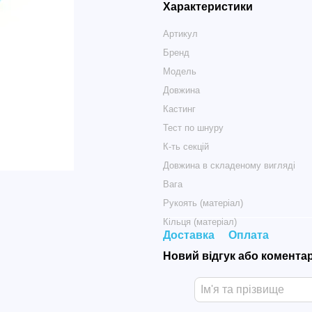
Характеристики
Артикул
Бренд
Модель
Довжина
Кастинг
Тест по шнуру
К-ть секцій
Довжина в складеному вигляді
Вага
Рукоять (матеріал)
Кільця (матеріал)
Доставка
Оплата
Новий відгук або комента