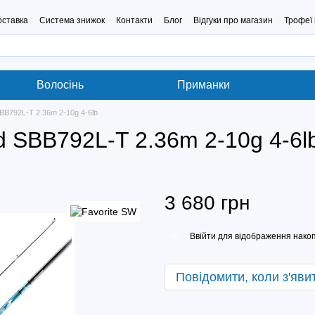
оставка
Система знижок
Контакти
Блог
Відгуки про магазин
Трофеї 
Волосінь
Приманки
 SBB792L-T 2.36m 2-10g 4-6lb
rd SBB792L-T 2.36m 2-10g 4-6l
3 680 грн
Ввійти
для відображення накоп
%
Повідомити, коли з'яви