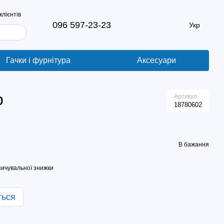
клієнтів
096 597-23-23
Укр
Гачки і фурнітура
Аксесуари
b
Артикул
18780602
В бажання
ичувальної знижки
ться