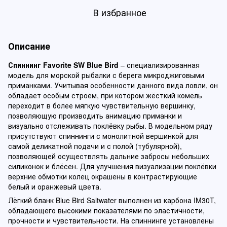
В избранное
Описание
Спиннинг Favorite SW Blue Bird
– специализированная
модель для морской рыбалки с берега микроджиговыми
приманками. Учитывая особенности данного вида ловли, он
обладает особым строем, при котором жёсткий комель
переходит в более мягкую чувствительную вершинку,
позволяющую производить анимацию приманки и
визуально отслеживать поклёвку рыбы. В модельном ряду
присутствуют спиннинги с монолитной вершинкой для
самой деликатной подачи и с полой (тубулярной),
позволяющей осуществлять дальние забросы небольших
силиконок и блёсен. Для улучшения визуализации поклёвки
верхние обмотки колец окрашены в контрастирующие
белый и оранжевый цвета.
Лёгкий бланк Blue Bird Saltwater выполнен из карбона IM30T,
обладающего высокими показателями по эластичности,
прочности и чувствительности. На спиннинге установлены