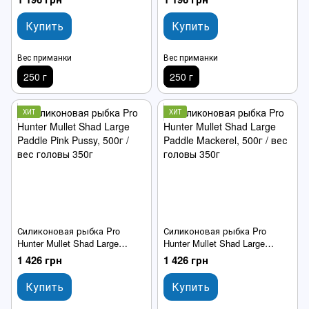
Fish
Orange
Купить
Купить
Вес приманки
Вес приманки
250 г
250 г
ХИТ
ХИТ
Силиконовая рыбка Pro
Силиконовая рыбка Pro
Hunter Mullet Shad Large
Hunter Mullet Shad Large
Paddle Pink Pussy
Paddle Mackerel
1 426 грн
1 426 грн
Купить
Купить