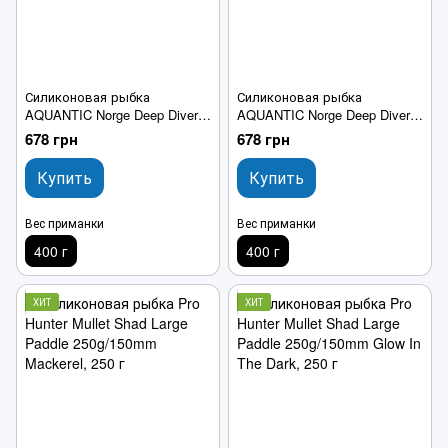
Силиконовая рыбка
Силиконовая рыбка
AQUANTIC Norge Deep Diver
AQUANTIC Norge Deep Diver
23cm RB 400g
23cm BS 400g
678 грн
678 грн
Купить
Купить
Вес приманки
Вес приманки
400 г
400 г
ХИТ
ХИТ