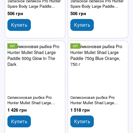
Запасной силикон Pro Hunter
Запасной силикон Pro Hunter
Spare Body Large Paddle
Spare Body Large Paddle
Mullet Shad 220mm Blue
Mullet Shad 220mm Pollock
506 грн
506 грн
Orange
Fish
Купить
Купить
ХИТ
ХИТ
Силиконовая рыбка Pro
Силиконовая рыбка Pro
Hunter Mullet Shad Large
Hunter Mullet Shad Large
Paddle 500g Glow In The Dark
Paddle 750g Blue Orange
1 426 грн
1 518 грн
Купить
Купить