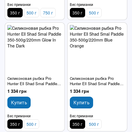
Вес приманки
Вес приманки
350 г
500 г
750 г
350 г
500 г
Силиконовая рыбка Pro
Силиконовая рыбка Pro
Hunter Ell Shad Smal Paddle
Hunter Ell Shad Smal Paddle
350-500g/220mm Glow In The
350-500g/220mm Blue Orange
1 334 грн
1 334 грн
Dark
Купить
Купить
Вес приманки
Вес приманки
350 г
500 г
350 г
500 г