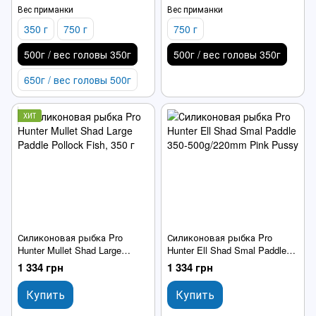
Вес приманки
Вес приманки
350 г
750 г
750 г
500г / вес головы 350г
500г / вес головы 350г
650г / вес головы 500г
ХИТ
Силиконовая рыбка Pro
Силиконовая рыбка Pro
Hunter Mullet Shad Large
Hunter Ell Shad Smal Paddle
Paddle Pollock Fish
350-500g/220mm Pink Pussy
1 334 грн
1 334 грн
Купить
Купить