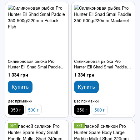
Силиконовая рыбка Pro
Силиконовая рыбка Pro
Hunter Ell Shad Smal Paddle
Hunter Ell Shad Smal Paddle
350-500g/220mm Pollock Fish
350-500g/220mm Mackerel
1 334 грн
1 334 грн
Купить
Купить
Вес приманки
Вес приманки
350 г
500 г
350 г
500 г
ХИТ
ХИТ