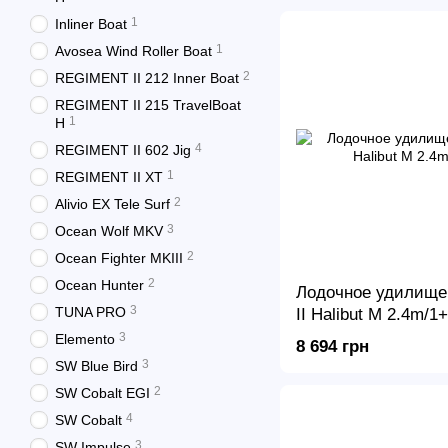
1
Inliner Boat
1
Avosea Wind Roller Boat
2
REGIMENT II 212 Inner Boat
REGIMENT II 215 TravelBoat
1
H
4
REGIMENT II 602 Jig
1
REGIMENT II XT
2
Alivio EX Tele Surf
3
Ocean Wolf MKV
2
Ocean Fighter MKIII
2
Ocean Hunter
Лодочное удилищ
3
TUNA PRO
II Halibut M 2.4m/1
3
Elemento
8 694 грн
3
SW Blue Bird
2
SW Cobalt EGI
4
SW Cobalt
3
SW Impulse