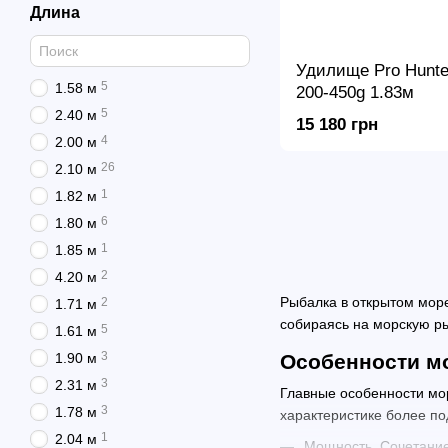
Длина
Удилище Pro Hunte
5
1.58 м
200-450g 1.83м
5
2.40 м
15 180 грн
4
2.00 м
26
2.10 м
1
1.82 м
6
1.80 м
1
1.85 м
2
4.20 м
Рыбалка в открытом море
2
1.71 м
собираясь на морскую р
5
1.61 м
3
1.90 м
Особенности м
3
2.31 м
Главные особенности мо
3
1.78 м
характеристике более по
1
2.04 м
Мощность. Сочетание