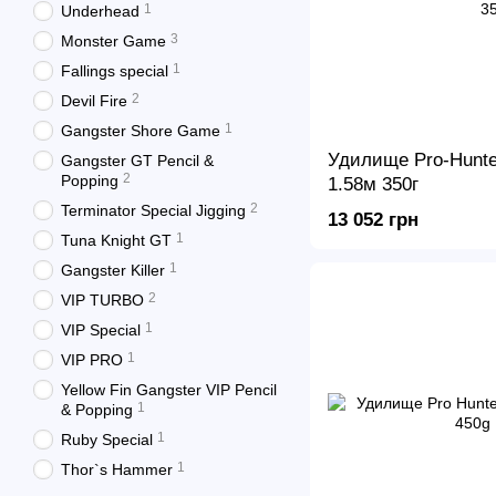
1
Underhead
3
Monster Game
1
Fallings special
2
Devil Fire
1
Gangster Shore Game
Удилище Pro-Hunter
Gangster GT Pencil &
2
Popping
1.58м 350г
2
Terminator Special Jigging
13 052 грн
1
Tuna Knight GT
1
Gangster Killer
2
VIP TURBO
1
VIP Special
1
VIP PRO
Yellow Fin Gangster VIP Pencil
1
& Popping
1
Ruby Special
1
Thor`s Hammer