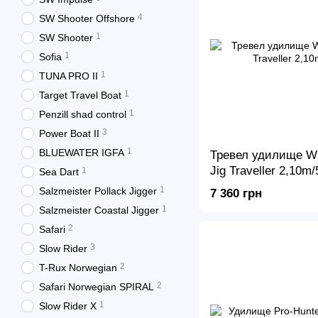
4
SW Shooter Offshore
1
SW Shooter
1
Sofia
1
TUNA PRO II
1
Target Travel Boat
1
Penzill shad control
3
Power Boat II
1
BLUEWATER IGFA
Тревел удилище WF
Jig Traveller 2,10m/
1
Sea Dart
1
Salzmeister Pollack Jigger
7 360 грн
1
Salzmeister Coastal Jigger
2
Safari
3
Slow Rider
2
T-Rux Norwegian
2
Safari Norwegian SPIRAL
1
Slow Rider X