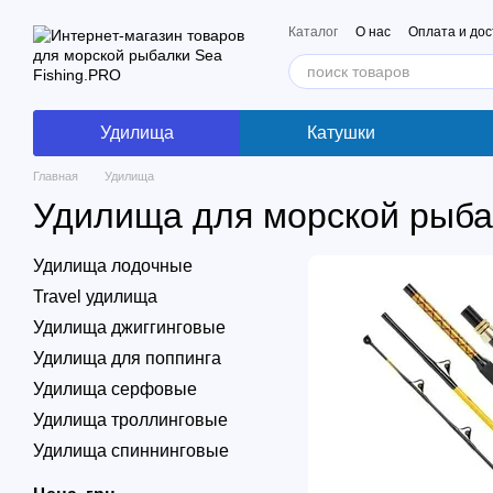
Перейти к основному контенту
Каталог
О нас
Оплата и дос
Удилища
Катушки
Главная
Удилища
Удилища для морской рыба
Удилища лодочные
Travel удилища
Удилища джиггинговые
Удилища для поппинга
Удилища серфовые
Удилища троллинговые
Удилища спиннинговые