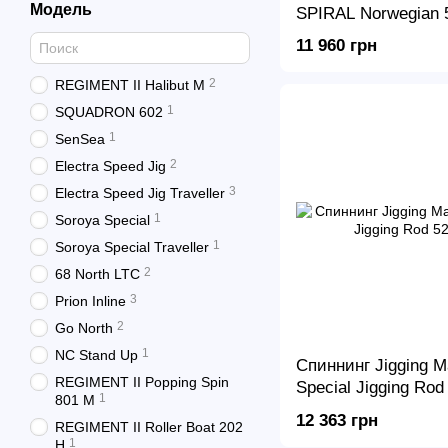
Модель
SPIRAL Norwegian 5
11 960 грн
2
REGIMENT II Halibut M
1
SQUADRON 602
1
SenSea
2
Electra Speed Jig
3
Electra Speed Jig Traveller
1
Soroya Special
1
Soroya Special Traveller
2
68 North LTC
3
Prion Inline
2
Go North
1
NC Stand Up
Спиннинг Jigging M
REGIMENT II Popping Spin
Special Jigging Rod
1
801 M
12 363 грн
REGIMENT II Roller Boat 202
1
H