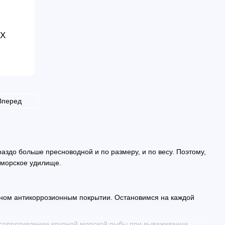
-X
Вперед
аздо больше пресноводной и по размеру, и по весу. Поэтому,
 морское удилище.
ьном антикоррозионным покрытии. Остановимся на каждой
 сопротивление крупной морской рыбы при вываживании,