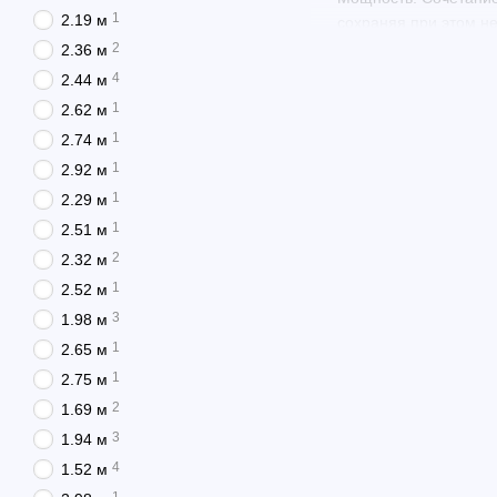
1
2.19 м
сохраняя при этом н
обычные спиннинги д
2
2.36 м
4
2.44 м
Специальная защита.
агрессивной соленой
1
2.62 м
рывки морского хищн
1
2.74 м
Характеристик
1
2.92 м
1
2.29 м
В нашем каталоге предс
1
2.51 м
ловли. Джиггинговые, т
характеристик.
2
2.32 м
Основные характеристик
1
2.52 м
3
1.98 м
Длина. Для рыбалки 
жесткость для выважи
1
2.65 м
чтобы обеспечить не
1
2.75 м
Кастинг (тест). Кас
2
1.69 м
забросов в полосе п
3
1.94 м
большим, чтобы выде
4
1.52 м
Количество секций. 