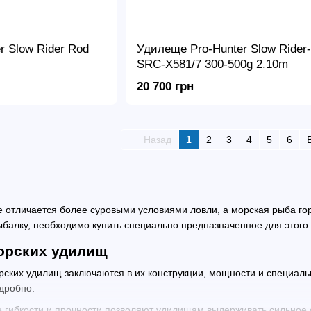
r Slow Rider Rod
Удилеще Pro-Hunter Slow Rider
SRC-X581/7 300-500g 2.10m
20 700 грн
Назад
1
2
3
4
5
6
 отличается более суровыми условиями ловли, а морская рыба гор
ыбалку, необходимо купить специально предназначенное для этого
орских удилищ
рских удилищ заключаются в их конструкции, мощности и специал
дробно:
 гибкости и прочности позволяют удилищам выдерживать сильное