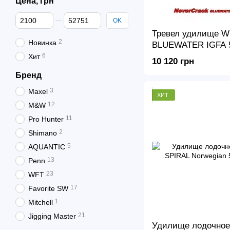
Цена, грн
От Цена, грн
До Цена, грн
OK
Тревел удилище W
2
Новинка
BLUEWATER IGFA 50
900г
6
Хит
10 120 грн
Бренд
3
Maxel
ХИТ
12
M&W
11
Pro Hunter
2
Shimano
5
AQUANTIC
13
Penn
23
WFT
17
Favorite SW
1
Mitchell
21
Jigging Master
Удилище лодочное 