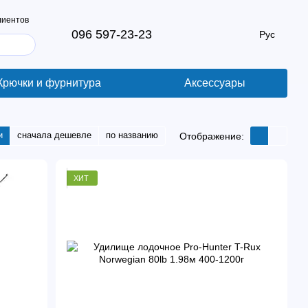
лиентов
096 597-23-23
Рус
Крючки и фурнитура
Аксессуары
и
сначала дешевле
по названию
Отображение:
ХИТ