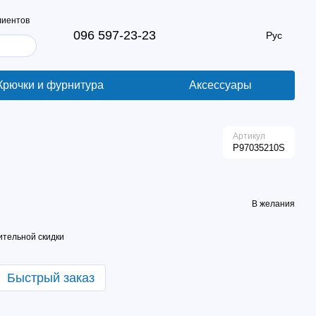
лиентов
096 597-23-23
Рус
Крючки и фурнитура
Аксессуары
Артикул
P97035210S
В желания
тельной скидки
Быстрый заказ