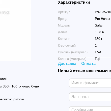
Характеристики
Артикул
P9703521
Бренд
Pro Hunter
Модель
Safari
Длина
1.58 м
Кастинг
350 г
К-во секций
1
Рукоять (материал)
EVA
Кольца (материал)
Fuji
Доставка
Оплата
Новый отзыв или коммен
овлі.
м 350г. Тобто якщо буде
 великою рибою.