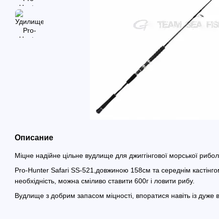
Описание
Міцне надійне цільне вудлище для джиггінгової морської рибол
Pro-Hunter Safari SS-521,довжиною 158см та середнім кастінго
необхідність, можна сміливо ставити 600г і ловити рибу.
Вудлище з добрим запасом міцності, впоратися навіть із дуже