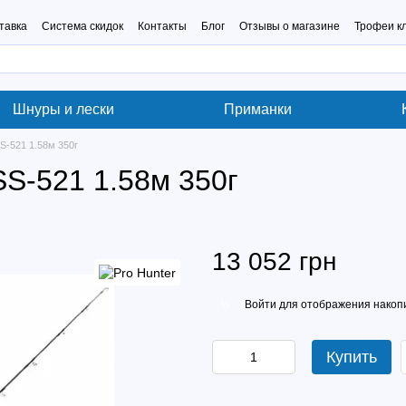
тавка
Система скидок
Контакты
Блог
Отзывы о магазине
Трофеи к
Шнуры и лески
Приманки
SS-521 1.58м 350г
SS-521 1.58м 350г
13 052 грн
Войти
для отображения накопи
%
Купить