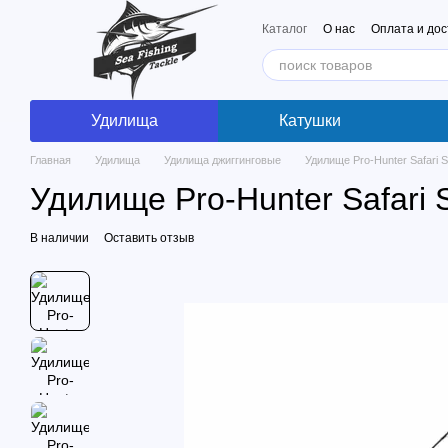
Перейти к основному контенту
Каталог
О нас
Оплата и дос
Удилища
Катушки
Главная
Удилища
Удилища джиггинговые
Удилище Pro-Hunter Safari 
Удилище Pro-Hunter Safari 
В наличии
Оставить отзыв