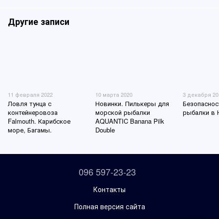
Другие записи
11 февраля 2022
10 марта 2020
3 декабря 20
Ловля тунца с
Новинки. Пилькеры для
Безопаснос
контейнеровоза
морской рыбалки
рыбалки в 
Falmouth. Карибское
AQUANTIC Banana Pilk
море, Багамы.
Double
096 597-23-23
Контакты
Полная версия сайта