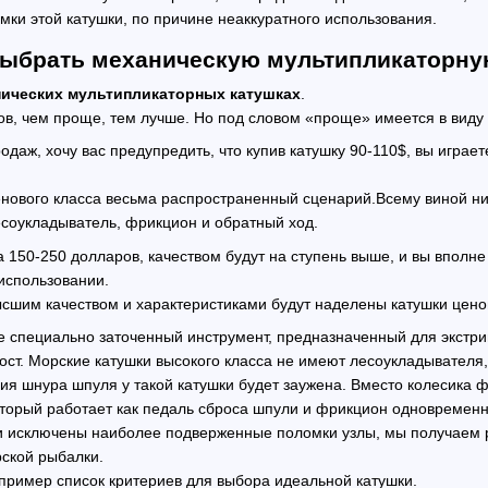
мки этой катушки, по причине неаккуратного использования.
выбрать механическую мультипликаторну
ических мультипликаторных катушках
.
ов, чем проще, тем лучше. Но под словом «проще» имеется в виду 
даж, хочу вас предупредить, что купив катушку 90-110$, вы играете
енового класса весьма распространенный сценарий.Всему виной ни
есоукладыватель, фрикцион и обратный ход.
а 150-250 долларов, качеством будут на ступень выше, и вы впол
использовании.
ысшим качеством и характеристиками будут наделены катушки цено
е специально заточенный инструмент, предназначенный для экстр
ост. Морские катушки высокого класса не имеют лесоукладывателя,
ия шнура шпуля у такой катушки будет заужена. Вместо колесика 
торый работает как педаль сброса шпули и фрикцион одновременн
 исключены наиболее подверженные поломки узлы, мы получаем р
ской рыбалки.
 пример список критериев для выбора идеальной катушки.