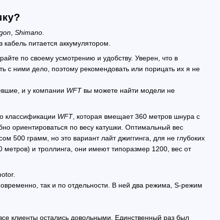
шку?
gon
,
Shimano
.
з кабель питается аккумулятором.
ирайте по своему усмотрению и удобству. Уверен, что в
ть с ними дело, поэтому рекомендовать или порицать их я не
ревшие, и у компании
WFT
вы можете найти модели не
 по классификации
WFT
, которая вмещает 360 метров шнура с
добно ориентироваться по весу катушки. Оптимальный вес
м 500 грамм, но это вариант лайт джиггинга, для не глубоких
 метров) и троллинга, они имеют типоразмер 1200, вес от
otor
.
новременно, так и по отдельности. В ней два режима, S-режим
все клиенты остались довольными. Единственный раз был