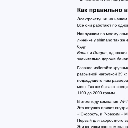
Как правильно 
Электрокатушки на нашем
Все они работают по одном
Наилучшим по моему опыт
линейке у shimano так же 
буду.
Bana
x и
Dragon
, однознач
значительно дороже банакс
Главное избегайте крупны
разрывной нагрузкой 39 кг
подходящего нам размера 
мест. Так же бывают спец
1100 до 2000 грамм.
В этом году компания
WF
Эта катушка прячет внутри
= Скорость, и P-режим = 
Первый для скоростного в
Эти катушки зарекомендов