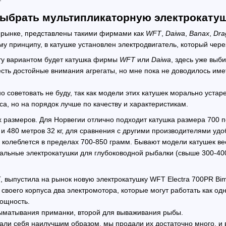
выбрать мультипликаторную электрокату
 рынке, представлены такими фирмами как
WFT
,
Daiwa
,
Banax
,
Dra
у принципу, в катушке установлен электродвигатель, который чере
у вариантом будет катушка фирмы
WFT
или
Daiwa
, здесь уже выб
есть достойные внимания агрегаты, но мне пока не доводилось име
но советовать не буду, так как модели этих катушек морально уста
а, но на порядок лучше по качеству и характеристикам.
х размеров. Для Норвегии отлично подходит катушка размера 700
, и 480 метров 32 кг, для сравнения с другими производителями у
колеблется в пределах 700-850 грамм. Бывают модели катушек весо
иальные электрокатушки для глубоководной рыбалки (свыше 300-400
T
, выпустила на рынок новую электрокатушку
WFT Electra 700PR Bim
 своего корпуса два электромотора, которые могут работать как од
Мощность.
ыматывания приманки, второй для вываживания рыбы.
али себя наилучшим образом, мы продали их достаточно много, и 