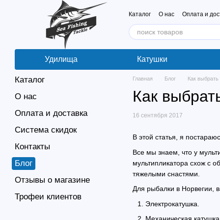
Перейти к основному контенту
Каталог
О нас
Оплата и дос
Удилища
Катушки
Каталог
Главная
Блог
Как выбрать
Как выбрат
О нас
Оплата и доставка
16 сентября 2017
Система скидок
В этой статья, я постараю
Контакты
Все мы знаем, что у муль
Блог
мультипликатора схож с об
тяжелыми снастями.
Отзывы о магазине
Для рыбалки в Норвегии, 
Трофеи клиентов
Электрокатушка.
Механическая катушка