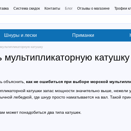
тавка
Система скидок
Контакты
Блог
Отзывы о магазине
Трофеи к
Шнуры и лески
Приманки
 мультипликаторную катушку
ь мультипликаторную катушку
сь объяснить,
как не ошибиться при выборе морской мультипл
типликаторной катушки запас мощности значительно выше, нежели у
ычной лебедкой, где шнур просто наматывается на вал. Такой прин
вам может понадобиться два типа катушек.
.