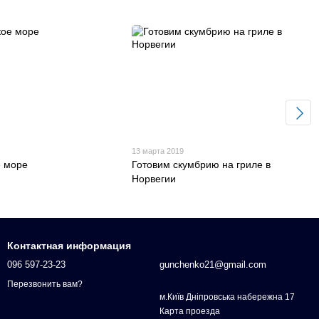
13 марта 2019
е море
Готовим скумбрию на гриле в
Норвегии
Контактная информация
096 597-23-23
gunchenko21@gmail.com
Перезвонить вам?
м.Київ Дніпровська набережна 17
Карта проезда