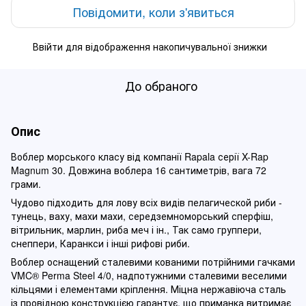
Повідомити, коли з'явиться
Ввійти
для відображення накопичувальної знижки
%
До обраного
Опис
Воблер морського класу від компанії Rapala серії X-Rap
Magnum 30. Довжина воблера 16 сантиметрів, вага 72
грами.
Чудово підходить для лову всіх видів пелагической риби -
тунець, ваху, махи махи, середземноморський сперфіш,
вітрильник, марлин, риба меч і ін., Так само группери,
снеппери, Каранкси і інші рифові риби.
Воблер оснащений сталевими кованими потрійними гачками
VMC® Perma Steel 4/0, надпотужними сталевими веселими
кільцями і елементами кріплення. Міцна нержавіюча сталь
із провідною конструкцією гарантує, що приманка витримає