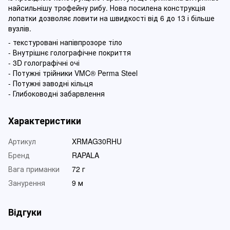
найсильнішу трофейну рибу. Нова посилена конструкція
лопатки дозволяє ловити на швидкості від 6 до 13 і більше
вузлів.
- текстуровані напівпрозоре тіло
- Внутрішнє голографічне покриття
- 3D голографічні очі
- Потужні трійники VMC® Perma Steel
- Потужні заводні кільця
- Глибоководні забарвлення
Характеристики
Артикул
XRMAG30RHU
Бренд
RAPALA
Вага приманки
72 г
Занурення
9 м
Відгуки