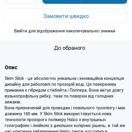
Замовити швидко
Ввійти
для відображення накопичувальної знижки
%
До обраного
Опис
Skim Stick - це абсолютно унікальна і інноваційна концепція
дизайну для риболовлі по прозорій воді. Ця поверхнева
приманка є гібридом стікбейта і Поппера. Вона імітує довгу
вузькопрофільну рибку, тікає по поверхні від голодних
хижаків.
Вона призначений для проводки і повільного троллінгу і має
довжину 185 мм. У Skim Stick використовується нова
технологія прозорого полімеру Halco з внутрішньої
голографією і лінійкою з декількох колірних рішень, в той же
час класична забарвлення Halco також доступна в