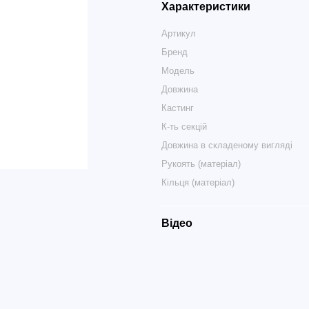
Характеристики
Артикул
Бренд
Модель
Довжина
Кастинг
К-ть секцій
Довжина в складеному вигляді
Рукоять (матеріал)
Кільця (матеріал)
Відео