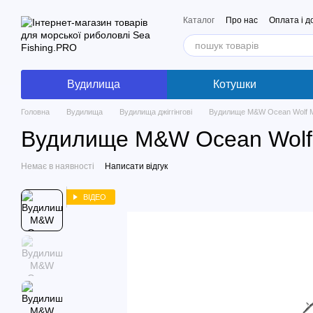
Перейти до основного контенту
Каталог
Про нас
Оплата і д
Вудилища
Котушки
Головна
Вудилища
Вудилища джіггінгові
Вудилище M&W Ocean Wolf MK
Вудилище M&W Ocean Wolf 
Немає в наявності
Написати відгук
ВІДЕО