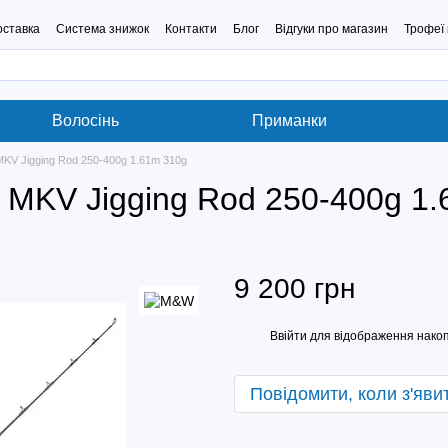
оставка
Система знижок
Контакти
Блог
Відгуки про магазин
Трофеї 
Волосінь
Приманки
V Jigging Rod 250-400g 1.61m 310g
MKV Jigging Rod 250-400g 1.
9 200 грн
Ввійти
для відображення накоп
%
Повідомити, коли з'яви