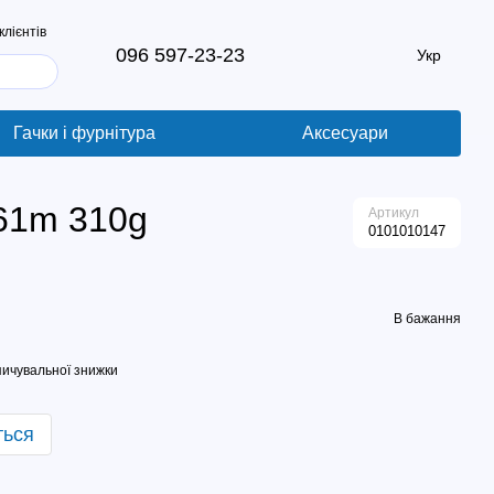
клієнтів
096 597-23-23
Укр
Гачки і фурнітура
Аксесуари
61m 310g
Артикул
0101010147
В бажання
ичувальної знижки
ться