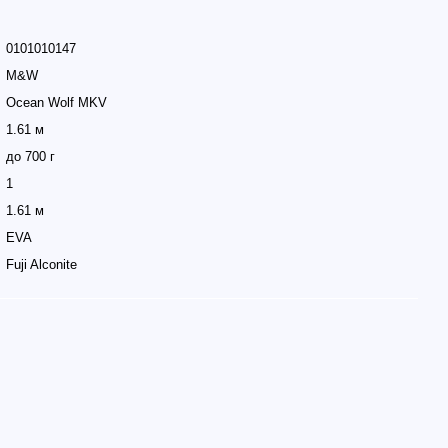
0101010147
M&W
Ocean Wolf MKV
1.61 м
до 700 г
1
1.61 м
EVA
Fuji Alconite