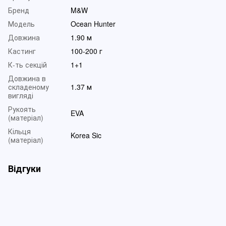
Бренд
M&W
Модель
Ocean Hunter
Довжина
1.90 м
Кастинг
100-200 г
К-ть секцій
1+1
Довжина в
складеному
1.37 м
вигляді
Рукоять
EVA
(матеріал)
Кільця
Korea Sic
(матеріал)
Відгуки