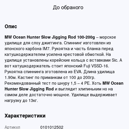
До обраного
Опис
MW Ocean Hunter Slow Jigging Rod 100-200g
– морское
удилище для слоу джиггинга. Спиннинг изготовлен из
японского карбона IM7. Рукоятка и часть бланка перед
катушкодержателем усилена крестовой обмоткой. На
удилище установлены корейские кольца с вставками Sic. А
вот катушкодержатель стоит японский Fuji VSSD-16.
Рукоятка спиннинга зготовлена из EVA. Длина удилища
1.90м. Кастинг по приманкам от 100 до 200гр.
Рекомендованный тест по шнуру 1,5 – 4 PE. Хоть
MW Ocean
Hunter Slow Jigging Rod
и выглядит хлипиньким но на
самом деле достаточно мощное. Удилище выдерживает
нагрузку до 13кг.
Характеристики
Артикул
0101012502