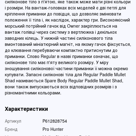
силіконове тіло з п'ятою, яке також може мати різні кольори
і розміри. На вантаж-головках всіх моделей є дві петлі для
кріплення приманки до повідця, що дозволяє змінювати
положення її тіла і, як наслідок, характер гри. Високоякісний
морський потрійний гачок від Owner закріплюється на
вантаж голівці через систему з вертлюжка і декількох
заводних кілець. У нижній частині силіконового тіла
вмонтований мініатюрний магніт, на якому гачок фіксується,
до клювання перебуваючи компактно притиснутим до
приманки. Слово Regular в назві приманки означає, що
силіконове тіло має п'яту великого розміру. У міру
зношування силіконової частини приманки її можна окремо
купувати. Запасні силіконові тіла для Regular Paddle Mullet
Shad називаються Spare Body Regular Paddle Mullet Shad,
вони також випускаються всіх відповідних розмірів і з
різноманітними кольорами.
Характеристики
Артикул
P612828754
Бренд
Pro Hunter