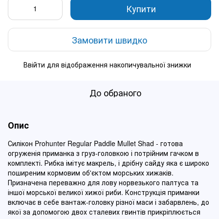
Купити
Замовити швидко
Ввійти
для відображення накопичувальної знижки
%
До обраного
Опис
Силікон Prohunter Regular Paddle Mullet Shad - готова
огруженія приманка з груз-головкою і потрійним гачком в
комплекті. Рибка імітує макрель, і дрібну сайду яка є широко
поширеним кормовим об'єктом морських хижаків.
Призначена переважно для лову норвезького палтуса та
іншої морської великої хижої риби. Конструкція приманки
включає в себе вантаж-головку різної маси і забарвлень, до
якої за допомогою двох сталевих гвинтів прикріплюється