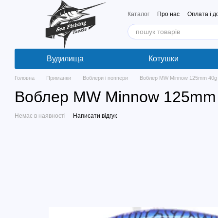
Перейти до основного контенту
Каталог
Про нас
Оплата і д
Вудилища
Котушки
Головна
Приманки
Воблери і поппери
Воблер MW Minnow 125mm 40g c
Воблер MW Minnow 125mm 4
Немає в наявності
Написати відгук