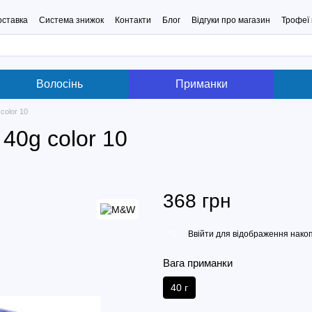
оставка
Система знижок
Контакти
Блог
Відгуки про магазин
Трофеї 
Волосінь
Приманки
olor 10
0g color 10
368 грн
Ввійти
для відображення накоп
%
Вага приманки
40 г