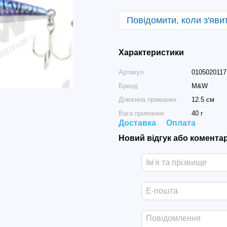
Повідомити, коли з'яви
Характеристики
Артикул
0105020117
Бренд
M&W
Довжина приманки
12.5 см
Вага приманки
40 г
Доставка
Оплата
Новий відгук або комента