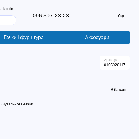
клієнтів
096 597-23-23
Укр
Гачки і фурнітура
Аксесуари
Артикул
0105020117
В бажання
ичувальної знижки