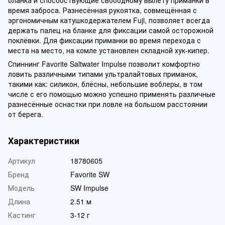
бланка и способствующие свободному вылету приманки в
время заброса. Разнесённая рукоятка, совмещённая с
эргономичным катушкодержателем Fuji, позволяет всегда
держать палец на бланке для фиксации самой осторожной
поклёвки. Для фиксации приманки во время перехода с
места на место, на комле установлен складной хук-кипер.
Спиннинг Favorite Saltwater Impulse позволит комфортно
ловить различными типами ультралайтовых приманок,
такими как: силикон, блёсны, небольшие воблеры, в том
числе с его помощью можно успешно применять различные
разнесённые оснастки при ловле на большом расстоянии
от берега.
Характеристики
Артикул
18780605
Бренд
Favorite SW
Модель
SW Impulse
Длина
2.51 м
Кастинг
3-12 г