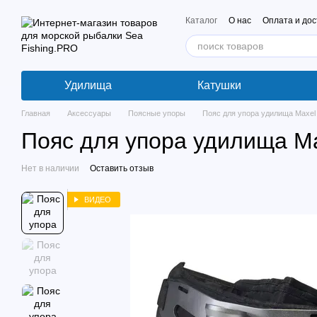
Перейти к основному контенту
Каталог
О нас
Оплата и дос
Удилища
Катушки
Главная
Аксессуары
Поясные упоры
Пояс для упора удилища Maxel A
Пояс для упора удилища Max
Нет в наличии
Оставить отзыв
ВИДЕО