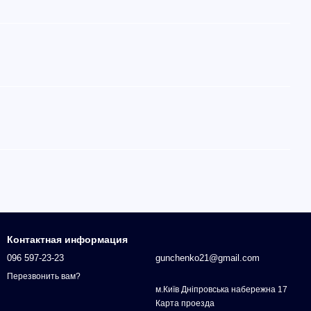
Контактная информация
096 597-23-23
gunchenko21@gmail.com
Перезвонить вам?
м.Київ Дніпровська набережна 17
Карта проезда