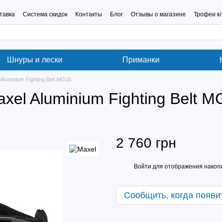
тавка
Система скидок
Контакты
Блог
Отзывы о магазине
Трофеи к
Шнуры и лески
Приманки
luminium Fighting Belt MG15
el Aluminium Fighting Belt M
2 760 грн
Войти
для отображения накопи
%
Сообщить, когда появи