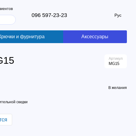
лиентов
096 597-23-23
Рус
Крючки и фурнитура
Аксессуары
G15
Артикул
MG15
В желания
тельной скидки
тся