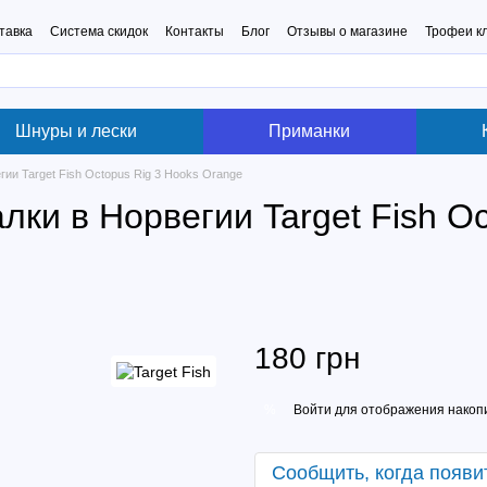
тавка
Система скидок
Контакты
Блог
Отзывы о магазине
Трофеи к
Шнуры и лески
Приманки
ии Target Fish Octopus Rig 3 Hooks Orange
ки в Норвегии Target Fish Oc
180 грн
Войти
для отображения накопи
%
Сообщить, когда появи