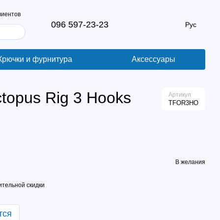
лиентов
096 597-23-23
Рус
Крючки и фурнитура
Аксессуары
topus Rig 3 Hooks
Артикул
TFOR3HO
В желания
тельной скидки
тся