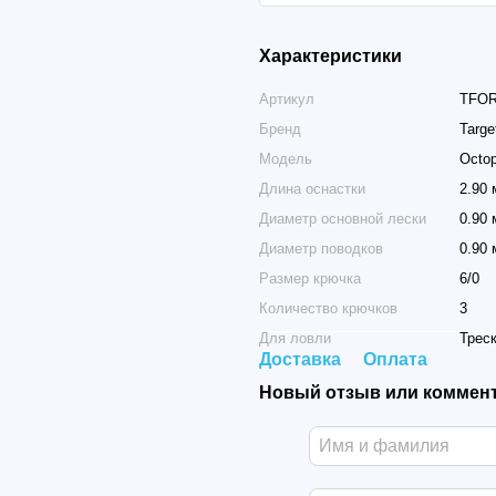
Характеристики
Артикул
TFO
Бренд
Targe
Модель
Octop
Длина оснастки
2.90 
Диаметр основной лески
0.90
Диаметр поводков
0.90
Размер крючка
6/0
Количество крючков
3
Для ловли
Трес
Доставка
Оплата
Новый отзыв или коммен