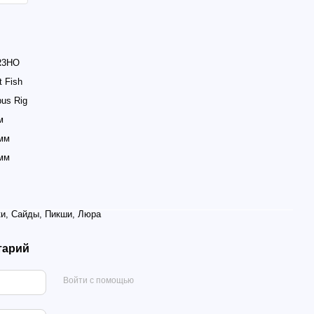
R3HO
t Fish
us Rig
м
 мм
 мм
ки, Сайды, Пикши, Люра
тарий
Войти с помощью