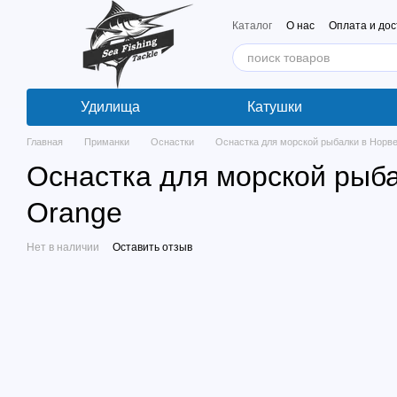
Перейти к основному контенту
Каталог
О нас
Оплата и дос
Удилища
Катушки
Главная
Приманки
Оснастки
Оснастка для морской рыбалки в Норвег
Оснастка для морской рыбал
Orange
Нет в наличии
Оставить отзыв