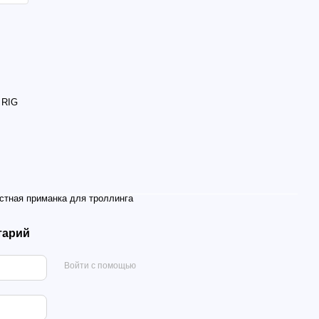
 RIG
стная приманка для троллинга
тарий
Войти с помощью