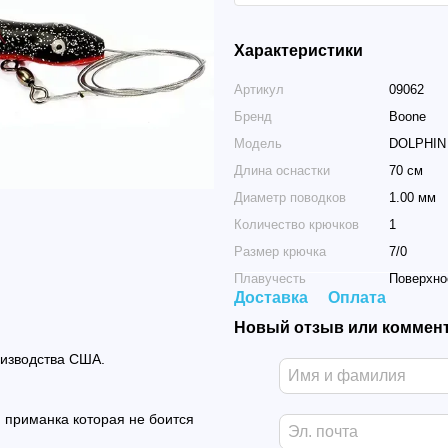
Характеристики
Артикул
09062
Бренд
Boone
Модель
DOLPHIN
Длина оснастки
70 см
Диаметр поводков
1.00 мм
Количество крючков
1
Размер крючка
7/0
Плавучесть
Поверхно
Доставка
Оплата
Новый отзыв или коммен
оизводства США.
а, приманка которая не боится