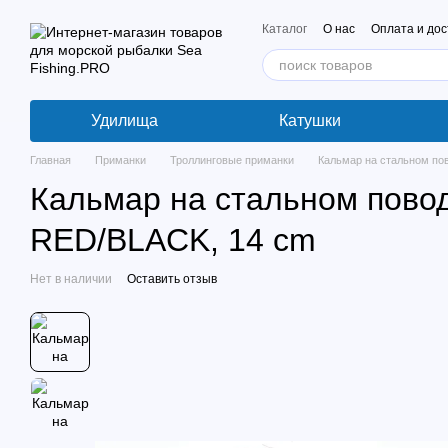
Перейти к основному контенту
Каталог
О нас
Оплата и дос
Удилища
Катушки
Главная
Приманки
Троллинговые приманки
Кальмар на стальном п
Кальмар на стальном пов
RED/BLACK, 14 cm
Нет в наличии
Оставить отзыв