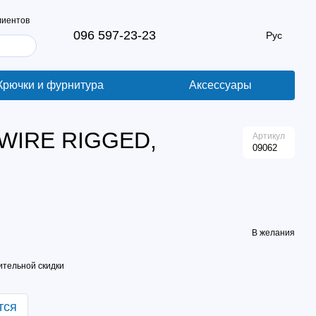
лиентов
096 597-23-23
Рус
Крючки и фурнитура
Аксессуары
 WIRE RIGGED,
Артикул
09062
В желания
тельной скидки
тся